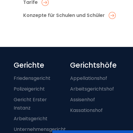
Tarife
Konzepte für Schulen und Schüler
Footer-menu
Gerichte
Gerichtshöfe
Friedensgericht
Appellationshof
Polizeigericht
Arbeitsgerichtshof
Gericht Erster
Assisenhof
Instanz
Kassationshof
Arbeitsgericht
Unternehmensgericht