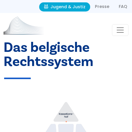
Second navigation
Direkt zum Inhalt
Presse
FAQ
Jugend & Justiz
Das belgische
Rechtssystem