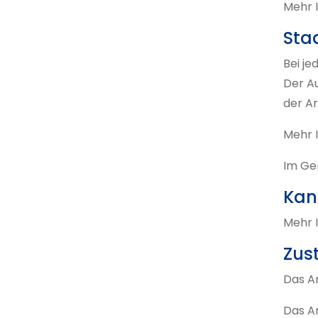
Mehr I
Sta
Bei je
Der A
der A
Mehr 
Im Ger
Kan
Mehr I
Zus
Das Ar
Das Ar