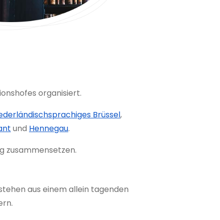
ionshofes organisiert.
ederländischsprachiges Brüssel
,
ant
und
Hennegau
.
ung zusammensetzen.
tehen aus einem allein tagenden
ern.