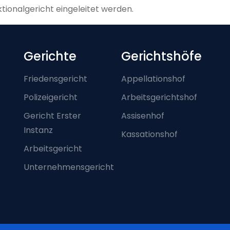
tionalgericht eingeleitet werden.
Footer-menu
Gerichte
Gerichtshöfe
Friedensgericht
Appellationshof
Polizeigericht
Arbeitsgerichtshof
Gericht Erster
Assisenhof
Instanz
Kassationshof
Arbeitsgericht
Unternehmensgericht