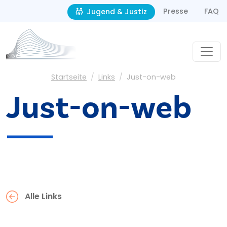
Second navigation
Direkt zum Inhalt
Presse
FAQ
Jugend & Justiz
Pfadnavigation
Startseite
Links
Just-on-web
Just-on-web
Alle Links