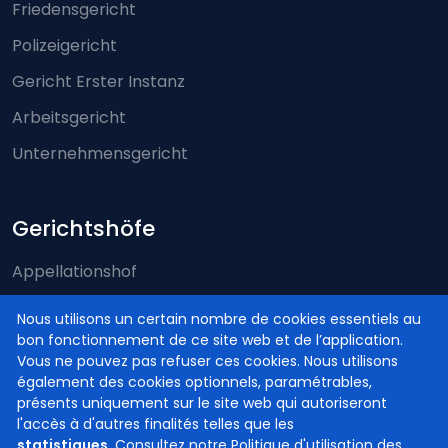
Friedensgericht
Polizeigericht
Gericht Erster Instanz
Arbeitsgericht
Unternehmensgericht
Gerichtshöfe
Appellationshof
Arbeitsgerichtshof
Nous utilisons un certain nombre de cookies essentiels au
bon fonctionnement de ce site web et de l’application.
Assisenhof
Vous ne pouvez pas refuser ces cookies. Nous utilisons
Kassationshof
également des cookies optionnels, paramétrables,
présents uniquement sur le site web qui autoriseront
l'accès à d'autres finalités telles que les
statistiques
. Consultez notre
Politique d'utilisation des