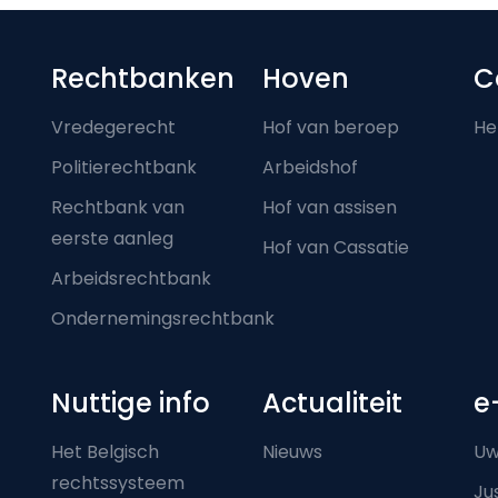
Footer-menu
Rechtbanken
Hoven
C
Vredegerecht
Hof van beroep
He
Politierechtbank
Arbeidshof
Rechtbank van
Hof van assisen
eerste aanleg
Hof van Cassatie
Arbeidsrechtbank
Ondernemingsrechtbank
Nuttige info
Actualiteit
e
Het Belgisch
Nieuws
Uw
rechtssysteem
Ju