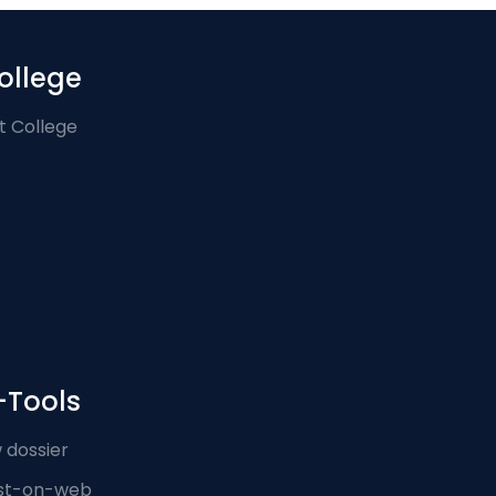
ollege
t College
-Tools
 dossier
st-on-web