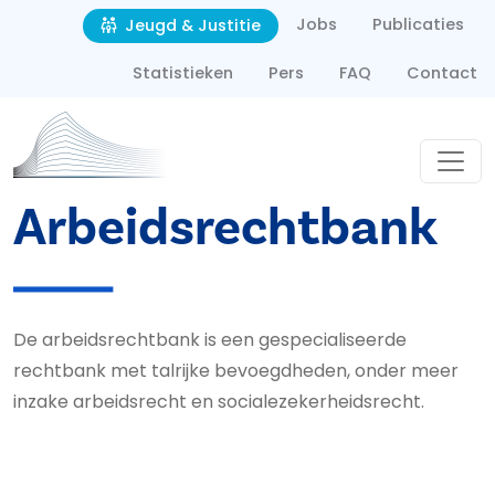
Second navigation
Overslaan en naar de inhoud gaan
Jobs
Publicaties
Jeugd & Justitie
Statistieken
Pers
FAQ
Contact
Arbeids­rechtbank
De arbeidsrechtbank is een gespecialiseerde
rechtbank met talrijke bevoegdheden, onder meer
inzake arbeidsrecht en socialezekerheidsrecht.