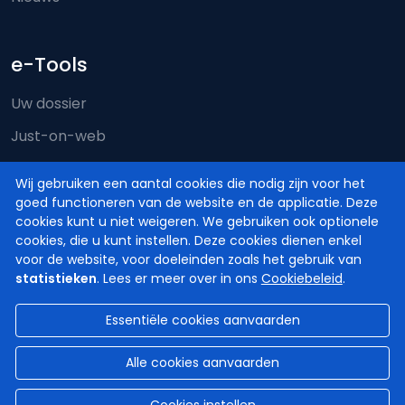
e-Tools
Uw dossier
Just-on-web
e-Deposit
Wij gebruiken een aantal cookies die nodig zijn voor het
Territoriale bevoegdheid
goed functioneren van de website en de applicatie. Deze
cookies kunt u niet weigeren. We gebruiken ook optionele
cookies, die u kunt instellen. Deze cookies dienen enkel
voor de website, voor doeleinden zoals het gebruik van
statistieken
. Lees er meer over in ons
Cookiebeleid
.
Essentiële cookies aanvaarden
© Hoven en Rechtbanken van België
2026
Disclaimer
Privacy
Cookiebeleid
Alle cookies aanvaarden
Toegankelijkheidsverklaring