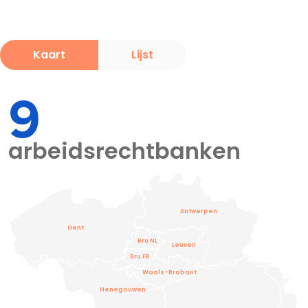
Kaart
Lijst
9
arbeidsrechtbanken
Antwerpen
Gent
Bru NL
Leuven
Bru FR
Waals-Brabant
Henegouwen