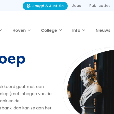
Jobs
Publicaties
Jeugd & Justitie
Hoven
College
Info
Nieuws
roep
t akkoord gaat met een
nleg (met inbegrip van de
bank en de
bank, dan kan ze aan het