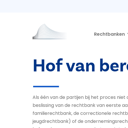
Second navigation
Overslaan en naar de inhoud gaan
Rechtbanken
Hof van be
Als één van de partijen bij het proces nie
beslissing van de rechtbank van eerste aa
familierechtbank, de correctionele recht
jeugdrechtbank) of de ondernemingsrecht