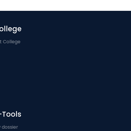
ollege
t College
-Tools
 dossier