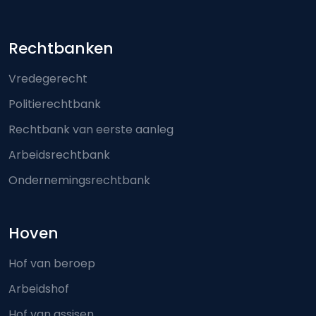
Footer-menu
Rechtbanken
Vredegerecht
Politierechtbank
Rechtbank van eerste aanleg
Arbeidsrechtbank
Ondernemingsrechtbank
Hoven
Hof van beroep
Arbeidshof
Hof van assisen