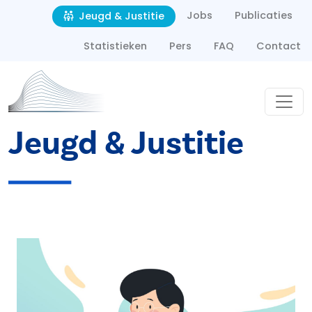
Second navigation
Overslaan en naar de inhoud gaan
Jobs
Publicaties
Jeugd & Justitie
Statistieken
Pers
FAQ
Contact
Jeugd & Justitie