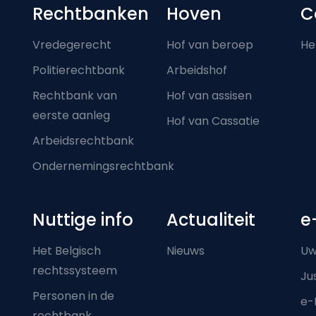
Footer-menu
Rechtbanken
Hoven
C
Vredegerecht
Hof van beroep
He
Politierechtbank
Arbeidshof
Rechtbank van
Hof van assisen
eerste aanleg
Hof van Cassatie
Arbeidsrechtbank
Ondernemingsrechtbank
Nuttige info
Actualiteit
e
Het Belgisch
Nieuws
Uw
rechtssysteem
Ju
Personen in de
e-
rechtbank