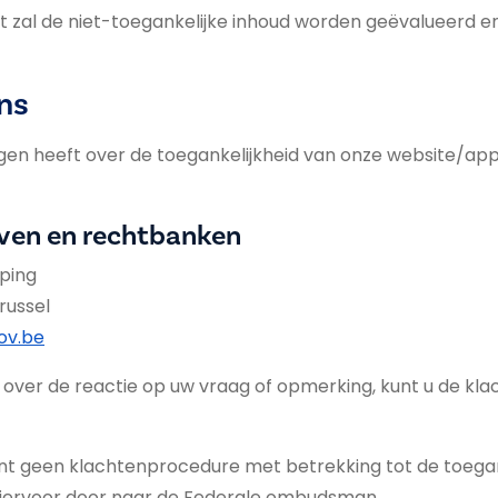
t zal de niet-toegankelijke inhoud worden geëvalueerd en
ns
gen heeft over de toegankelijkheid van onze website/appl
oven en rechtbanken
ping
russel
ov.be
 over de reactie op uw vraag of opmerking, kunt u de k
 geen klachtenprocedure met betrekking tot de toegan
 hiervoor door naar de Federale ombudsman.