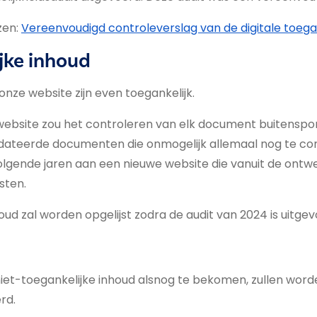
zen:
Vereenvoudigd controleverslag van de digitale toega
jke inhoud
nze website zijn even toegankelijk.
bsite zou het controleren van elk document buitensporig
dateerde documenten die onmogelijk allemaal nog te cont
gende jaren aan een nieuwe website die vanuit de ontw
sten.
oud zal worden opgelijst zodra de audit van 2024 is uitgev
iet-toegankelijke inhoud alsnog te bekomen, zullen word
rd.