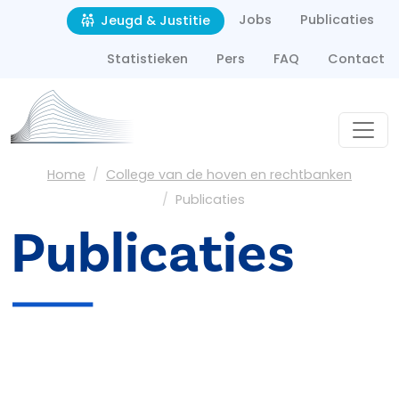
Second navigation
Overslaan en naar de inhoud gaan
Jobs
Publicaties
Jeugd & Justitie
Statistieken
Pers
FAQ
Contact
Kruimelpad
Home
College van de hoven en rechtbanken
Publicaties
Publicaties