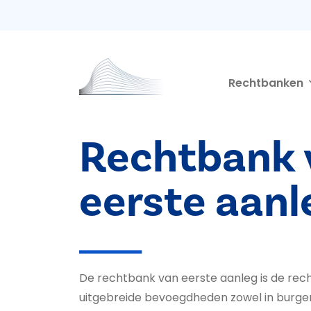
Second navigation
Overslaan en naar de inhoud gaan
Rechtbanken
Rechtbank 
eerste aanl
De rechtbank van eerste aanleg is de re
uitgebreide bevoegdheden zowel in burgerli