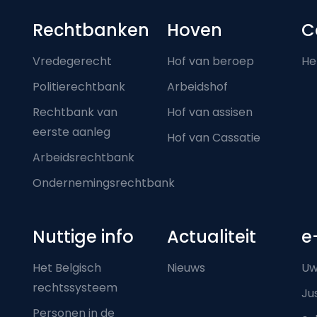
Footer-menu
Rechtbanken
Hoven
C
Vredegerecht
Hof van beroep
He
Politierechtbank
Arbeidshof
Rechtbank van
Hof van assisen
eerste aanleg
Hof van Cassatie
Arbeidsrechtbank
Ondernemingsrechtbank
Nuttige info
Actualiteit
e
Het Belgisch
Nieuws
Uw
rechtssysteem
Ju
Personen in de