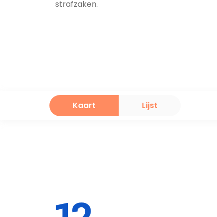
strafzaken.
Kaart
Lijst
12