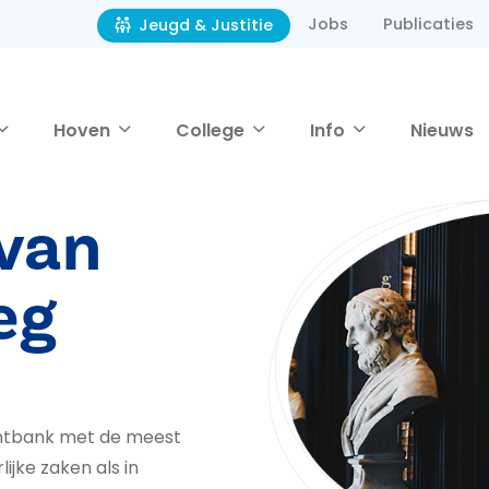
Jobs
Publicaties
Jeugd & Justitie
Hoven
College
Info
Nieuws
van
eg
chtbank met de meest
jke zaken als in