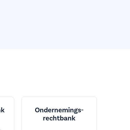
nk
Ondernemings­
rechtbank