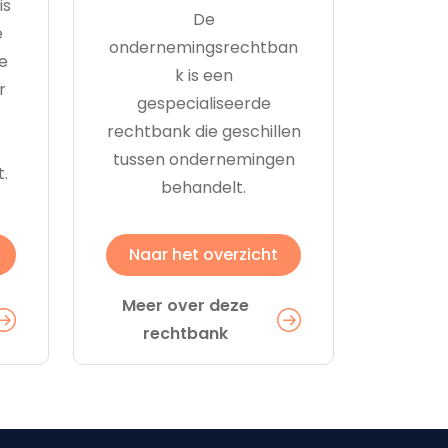
is
De
e
ondernemingsrechtban
e
k is een
r
gespecialiseerde
rechtbank die geschillen
tussen ondernemingen
t.
behandelt.
Naar het overzicht
Meer over deze
rechtbank