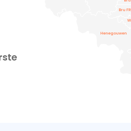
Bru
Bru FR
W
Henegouwen
rste