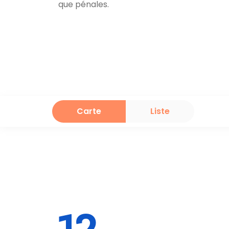
que pénales.
Carte
Liste
12