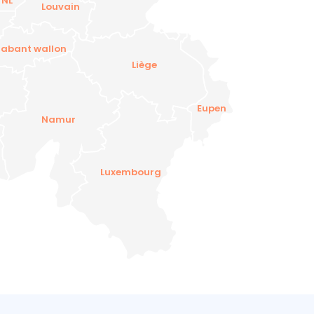
 NL
Louvain
rabant wallon
Liège
Eupen
Namur
Luxembourg