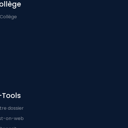
ollège
 Collège
-Tools
tre dossier
st-on-web