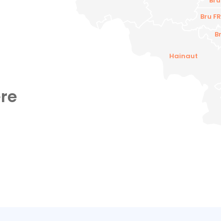
Bru
Bru FR
B
Hainaut
re