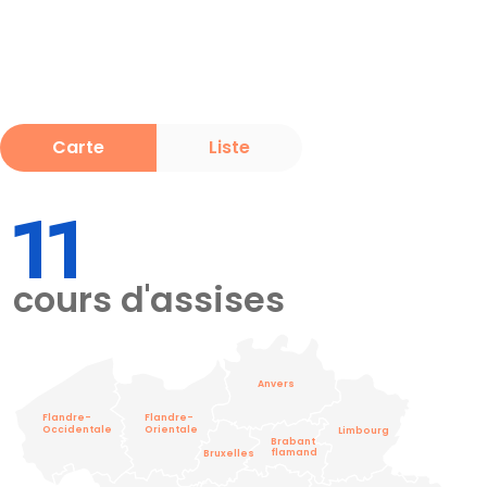
Carte
Liste
11
cours d'assises
Anvers
Flandre-
Flandre-
Occidentale
Orientale
Limbourg
Brabant
flamand
Bruxelles