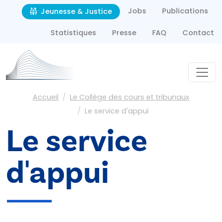
Second navigation
Aller au contenu principal
Jobs
Publications
Jeunesse & Justice
Statistiques
Presse
FAQ
Contact
Fil d'Ariane
Accueil
Le Collège des cours et tribunaux
Le service d'appui
Le service
d'appui