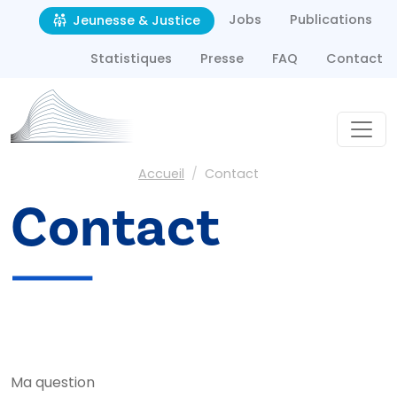
Second navigation
Aller au contenu principal
Jobs
Publications
Jeunesse & Justice
Statistiques
Presse
FAQ
Contact
Fil d'Ariane
Accueil
Contact
Contact
Ma question