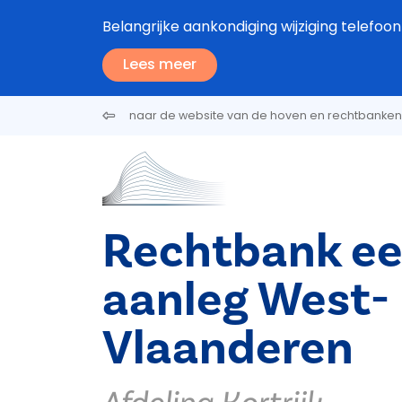
Overslaan en naar de inhoud gaan
Belangrijke aankondiging wijziging tele
Lees meer
naar de website van de hoven en rechtbanken
Rechtbank ee
aanleg West-
Vlaanderen