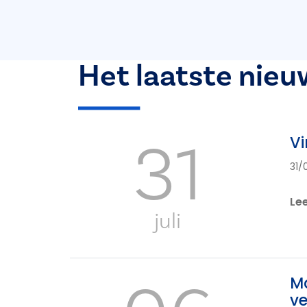
Het laatste nieu
31
Vi
31/
Le
juli
Ma
ve