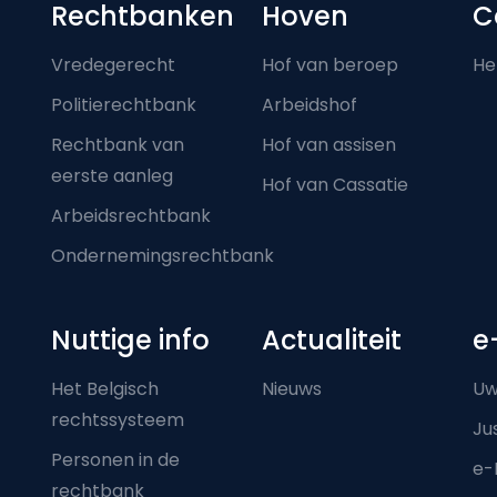
Footer-menu
Rechtbanken
Hoven
C
Vredegerecht
Hof van beroep
He
Politierechtbank
Arbeidshof
Rechtbank van
Hof van assisen
eerste aanleg
Hof van Cassatie
Arbeidsrechtbank
Ondernemingsrechtbank
Nuttige info
Actualiteit
e
Het Belgisch
Nieuws
Uw
rechtssysteem
Ju
Personen in de
e-
rechtbank