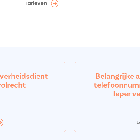
Tarieven
overheidsdient
Belangrijke 
rolrecht
telefoonnum
Ieper v
L