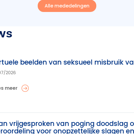
Alle mededelingen
ws
rtuele beelden van seksueel misbruik v
07/2026
es meer
n vrijgesproken van poging doodslag op
roordeling voor onopzettelijke slagen 