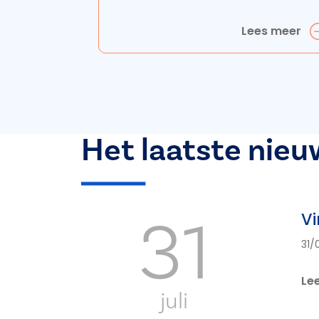
Lees meer
Het laatste nieu
31
Vi
31/
Le
juli