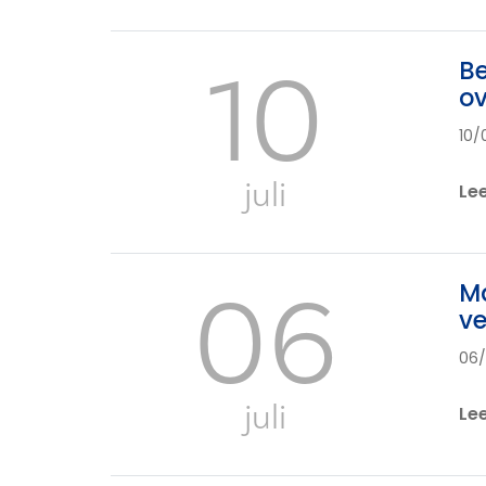
10
Be
ov
10/
juli
Le
06
Ma
ve
06
juli
Le