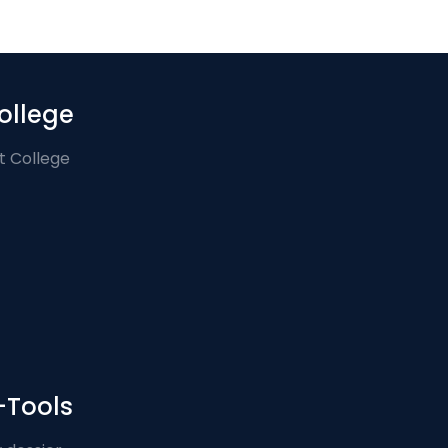
ollege
t College
-Tools