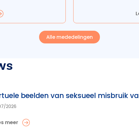
L
Alle mededelingen
ws
rtuele beelden van seksueel misbruik v
07/2026
es meer