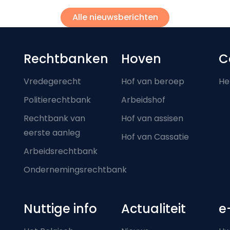
Alle nieuwsberichten
Footer-menu
Rechtbanken
Hoven
C
Vredegerecht
Hof van beroep
He
Politierechtbank
Arbeidshof
Rechtbank van
Hof van assisen
eerste aanleg
Hof van Cassatie
Arbeidsrechtbank
Ondernemingsrechtbank
Nuttige info
Actualiteit
e