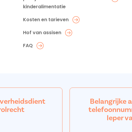
kinderalimentatie
Kosten en tarieven
Hof van assisen
FAQ
overheidsdient
Belangrijke 
rolrecht
telefoonnum
Ieper v