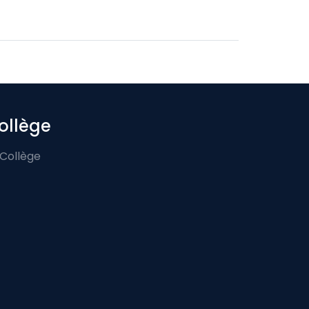
ollège
 Collège