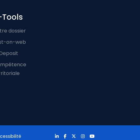
-Tools
tre dossier
st-on-web
Deposit
mpétence
ritoriale
cessibilité