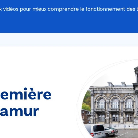
eux vidéos pour mieux comprendre le fonctionnement des 
remière
Namur