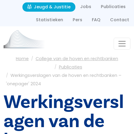
Second navigation
Overslaan en naar de inhoud gaan
Jobs
Publicaties
Jeugd & Justitie
Statistieken
Pers
FAQ
Contact
Kruimelpad
Home
College van de hoven en rechtbanken
Publicaties
Werkingsverslagen van de hoven en rechtbanken –
'onepager' 2024
Werkingsversl
agen van de