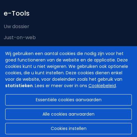
e-Tools
Uw dossier
Just-on-web
e-Deposit
Wij gebruiken een aantal cookies die nodig zijn voor het
Territoriale bevoegdheid
goed functioneren van de website en de applicatie. Deze
cookies kunt u niet weigeren. We gebruiken ook optionele
cookies, die u kunt instellen. Deze cookies dienen enkel
voor de website, voor doeleinden zoals het gebruik van
statistieken
. Lees er meer over in ons
Cookiebeleid
.
Essentiële cookies aanvaarden
© Hoven en Rechtbanken van België
2026
Disclaimer
Privacy
Cookiebeleid
Alle cookies aanvaarden
Toegankelijkheidsverklaring
Cookies instellen