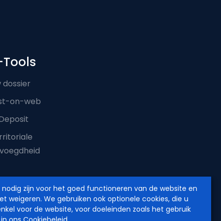
-Tools
 dossier
st-on-web
Deposit
ritoriale
voegdheid
e nodig zijn voor het goed functioneren van de website en
iet weigeren. We gebruiken ook optionele cookies, die u
enkel voor de website, voor doeleinden zoals het gebruik
 in ons
Cookiebeleid
.