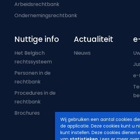
Arbeidsrechtbank
Ondernemingsrechtbank
Nuttige info
Actualiteit
e
Het Belgisch
Nieuws
Uw
rechtssysteem
Ju
Personen in de
e-
rechtbank
Ter
Procedures in de
be
rechtbank
Brochures
Wij gebruiken een aantal cookies di
de applicatie. Deze cookies kunt u n
kunt instellen. Deze cookies dienen 
van
statistieken
. Lees er meer over