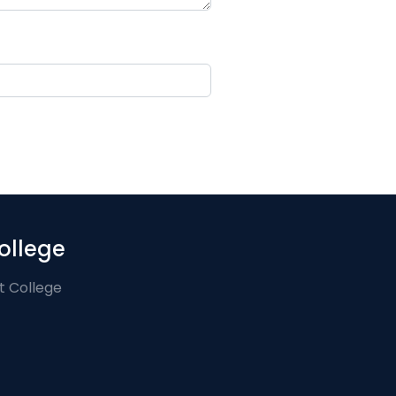
ollege
t College