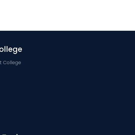
ollege
t College