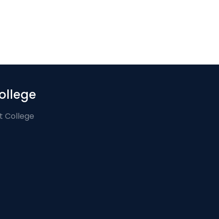
ollege
t College