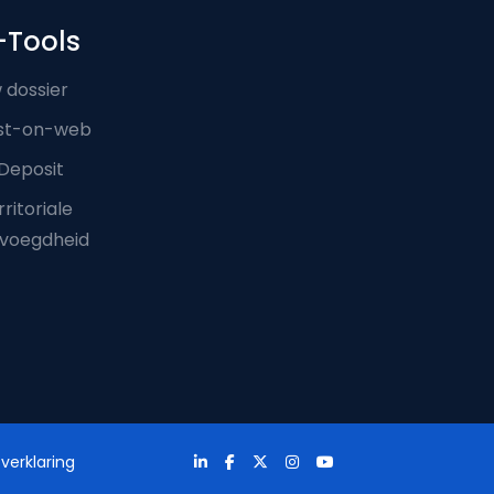
-Tools
 dossier
st-on-web
Deposit
ritoriale
voegdheid
verklaring