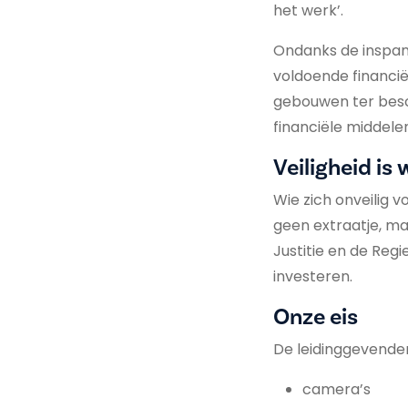
het werk’.
Ondanks de inspann
voldoende financië
gebouwen ter besc
financiële middele
Veiligheid is w
Wie zich onveilig v
geen extraatje, ma
Justitie en de Reg
investeren.
Onze eis
De leidinggevende
camera’s