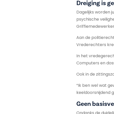
Dreiging is g
Dagelijks worden j
psychische veiligh
Griffiemedewerkers
Aan de politierecht
Vrederechters kre
In het vredegerech
Computers en dossi
Ook in de zittings
“Ik ben wel wat g
keeldoorsnijdend ge
Geen basisve
Ondanks de duideli