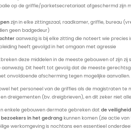
balie op de griffie/parketsecretariaat afgeschermd zijn
ppen
zijn in elke zittingszaal, raadkamer, griffie, bureau (
ndien geen badgedeur)
achter
aanwezig is bij elke zitting die noteert wie precies
 opleiding heeft gevolgd in het omgaan met agressie
tbreken deze middelen in de meeste gebouwen of zijn zij s
aanwezig. Dit heeft tot gevolg dat de meeste gerechtsge
 met onvoldoende afscherming tegen mogelijke aanvallen.
owel het personeel van de griffies als de magistraten t
en dreigementen (bv. dreigbrieven), en dit zeker niet alle
en enkele gebouwen dermate gebreken dat
de veilighei
 bezoekers in het gedrang
kunnen komen (zie actie van
lige werkomgeving is nochtans een essentieel onderdeel 