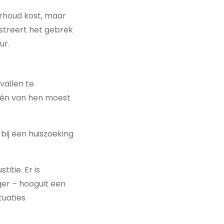
erhoud kost, maar
ustreert het gebrek
ur.
vallen te
 Eén van hen moest
ij een huiszoeking
itie. Er is
ger – hooguit een
tuaties