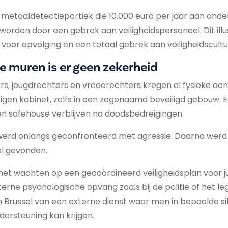
en metaaldetectieportiek die 10.000 euro per jaar aan ond
 worden door een gebrek aan veiligheidspersoneel. Dit ill
 voor opvolging en een totaal gebrek aan veiligheidscultu
e muren is er geen zekerheid
, jeugdrechters en vrederechters kregen al fysieke aan
igen kabinet, zelfs in een zogenaamd beveiligd gebouw.
n safehouse verblijven na doodsbedreigingen.
werd onlangs geconfronteerd met agressie. Daarna werd b
ol gevonden.
het wachten op een gecoördineerd veiligheidsplan voor just
erne psychologische opvang zoals bij de politie of het le
Brussel van een externe dienst waar men in bepaalde si
ersteuning kan krijgen.