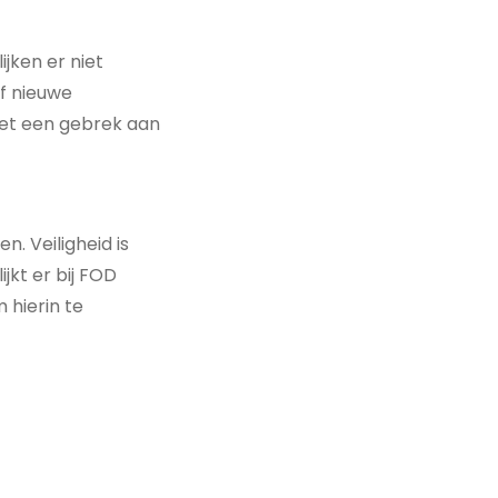
jken er niet
f nieuwe
et een gebrek aan
n. Veiligheid is
jkt er bij FOD
 hierin te