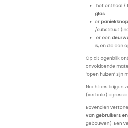
het onthaal / 
glas
er
paniekkno
/substituut (i
er een
deurw
is, en die een
Op dit ogenblik on
onvoldoende mate 
‘open huizen’ zijn
Nochtans krijgen z
(verbale) agressie 
Bovendien verton
van gebruikers en
gebouwen). Een vei