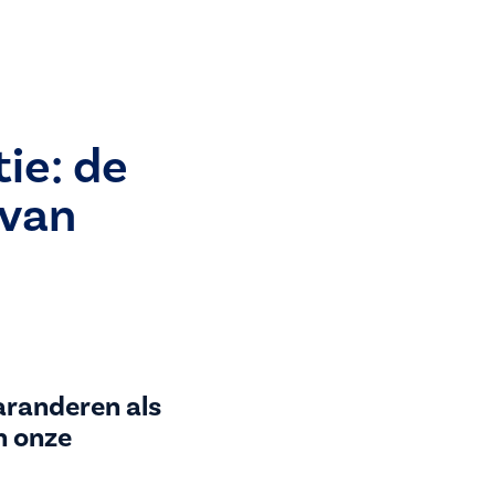
tie: de
 van
aranderen als
n onze