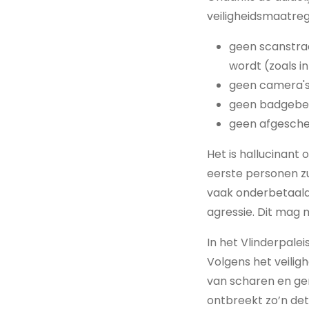
veiligheidsmaatreg
geen scanstraa
wordt (zoals in
geen camera's 
geen badgebev
geen afgesch
Het is hallucinant
eerste personen zu
vaak onderbetaald
agressie. Dit mag
In het Vlinderpale
Volgens het veilig
van scharen en ge
ontbreekt zo’n dete