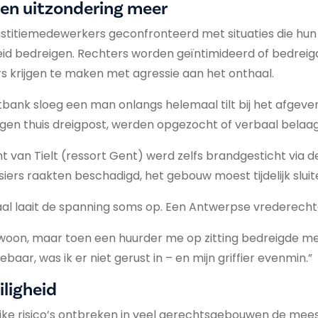
een uitzondering meer
ustitiemedewerkers geconfronteerd met situaties die hun 
eid bedreigen. Rechters worden geïntimideerd of bedreigd
 krijgen te maken met agressie aan het onthaal.
bank sloeg een man onlangs helemaal tilt bij het afgeven v
gen thuis dreigpost, werden opgezocht of verbaal belaag
t van Tielt (ressort Gent) werd zelfs brandgesticht via d
ers raakten beschadigd, het gebouw moest tijdelijk sluit
zaal laait de spanning soms op. Een Antwerpse vrederechte
ewoon, maar toen een huurder me op zitting bedreigde m
baar, was ik er niet gerust in – en mijn griffier evenmin.”
iligheid
jke risico’s ontbreken in veel gerechtsgebouwen de mee