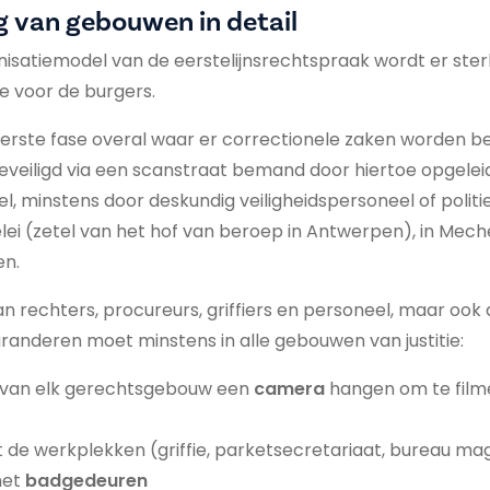
g van gebouwen in detail
anisatiemodel van de eerstelijnsrechtspraak wordt er ster
tie voor de burgers.
erste fase overal waar er correctionele zaken worden b
veiligd via een scanstraat bemand door hiertoe opgelei
l, minstens door deskundig veiligheidspersoneel of politi
selei (zetel van het hof van beroep in Antwerpen), in Mech
en.
an rechters, procureurs, griffiers en personeel, maar oo
aranderen moet minstens in alle gebouwen van justitie:
 van elk gerechtsgebouw een
camera
hangen om te film
 de werkplekken (griffie, parketsecretariaat, bureau ma
met
badgedeuren