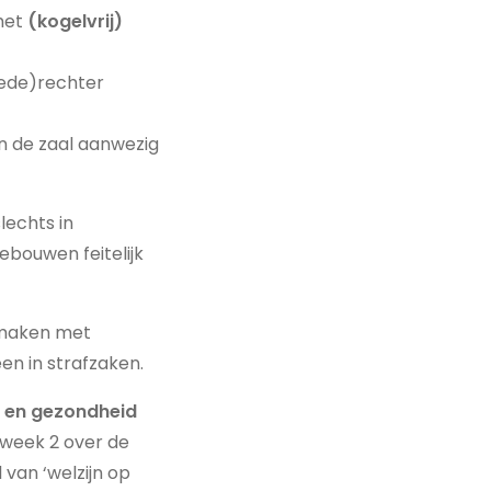
 met
(kogelvrij)
vrede)rechter
 in de zaal aanwezig
lechts in
bouwen feitelijk
e maken met
en in strafzaken.
d en gezondheid
 week 2 over de
van ‘welzijn op