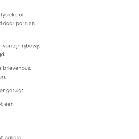
fysieke of
 door partijen.
an zijn rijbewijs.
d.
e brievenbus.
en.
r getuigt:
et een
st basale