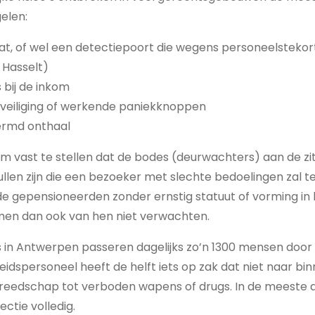
elen:
t, of wel een detectiepoort die wegens personeelstekort
 Hasselt)
bij de inkom
eiliging of werkende paniekknoppen
ermd onthaal
 om vast te stellen dat de bodes (deurwachters) aan de zi
llen zijn die een bezoeker met slechte bedoelingen zal t
e gepensioneerden zonder ernstig statuut of vorming i
 men dan ook van hen niet verwachten.
is in Antwerpen passeren dagelijks zo’n 1300 mensen door
heidspersoneel heeft de helft iets op zak dat niet naar 
reedschap tot verboden wapens of drugs. In de meeste
ctie volledig.