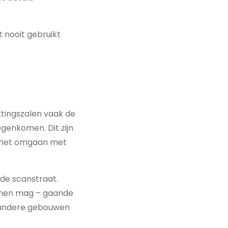
 nooit gebruikt
ttingszalen vaak de
egenkomen. Dit zijn
n het omgaan met
 de scanstraat.
binnen mag – gaande
 andere gebouwen