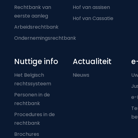
Rechtbank van
Hof van assisen
eerste aanleg
Hof van Cassatie
Arbeidsrechtbank
Ondernemingsrechtbank
Nuttige info
Actualiteit
e
Het Belgisch
Nieuws
Uw
rechtssysteem
Ju
Personen in de
e-
rechtbank
Ter
Procedures in de
be
rechtbank
Brochures