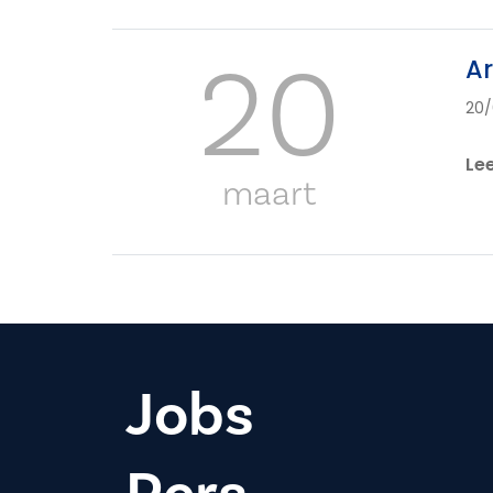
20
Ar
20/
Le
maart
Jobs