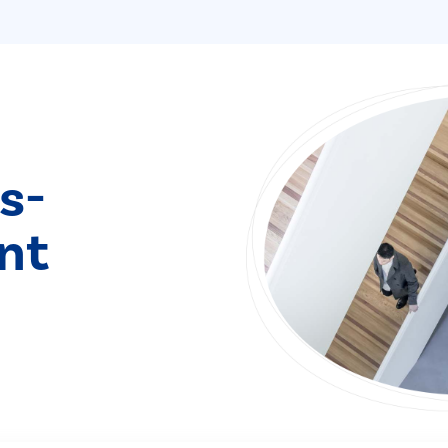
s­
nt