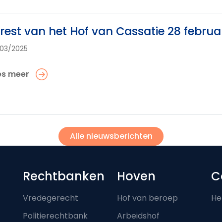
rest van het Hof van Cassatie 28 februa
03/2025
es meer
Alle nieuwsberichten
Footer-menu
Rechtbanken
Hoven
C
Vredegerecht
Hof van beroep
He
Politierechtbank
Arbeidshof