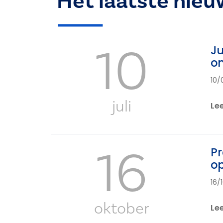
Het laatste nieu
10
Ju
on
10/
juli
Le
16
Pr
op
16/
oktober
Le