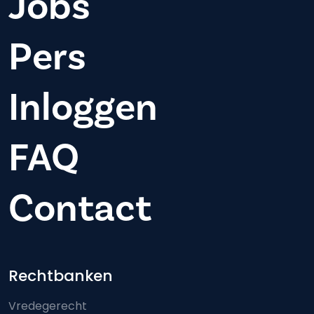
Jobs
Pers
Inloggen
FAQ
Contact
Footer-menu
Rechtbanken
Vredegerecht