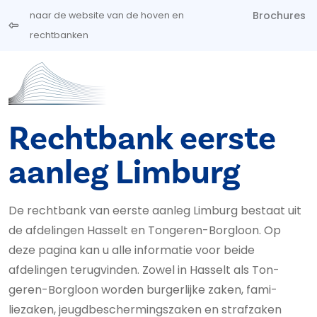
Overslaan en naar de inhoud gaan
Brochures
naar de website van de hoven en
rechtbanken
Rechtbank eerste
aanleg Limburg
De rechtbank van eerste aanleg Limburg bestaat uit
de afdelingen Hasselt en Tongeren-Borgloon. Op
deze pagina kan u alle informatie voor beide
afdelingen terugvinden. Zowel in Hasselt als Ton­
geren-Borgloon worden burgerlijke zaken, fa­mi­
liezaken, jeugd­be­scher­mings­za­ken en straf­zaken