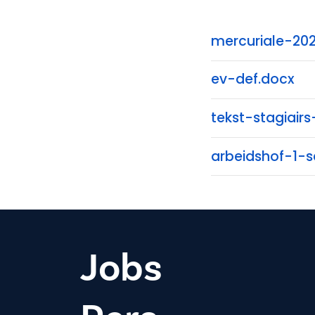
mercuriale-2025
ev-def.docx
tekst-stagiair
arbeidshof-1-
Jobs