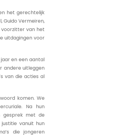
 het gerechtelijk
l, Guido Vermeiren,
 voorzitter van het
ote uitdagingen voor
 jaar en een aantal
er andere uitleggen
s van die acties al
t woord komen. We
ercuriale. Na hun
in gesprek met de
ustitie vanuit hun
ma’s die jongeren