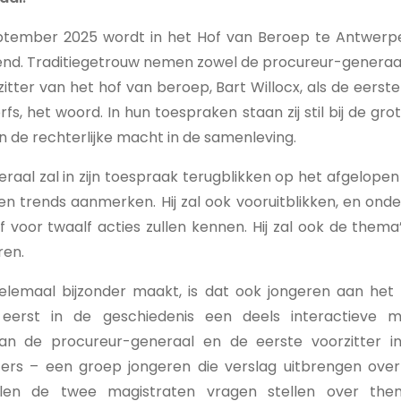
tember 2025 wordt in het Hof van Beroep te Antwerpen
pend. Traditiegetrouw nemen zowel de procureur-generaa
zitter van het hof van beroep, Bart Willocx, als de eerste
rfs, het woord. In hun toespraken staan zij stil bij de gr
van de rechterlijke macht in de samenleving.
aal zal in zijn toespraak terugblikken op het afgelopen
s en trends aanmerken. Hij zal ook vooruitblikken, en ond
jf voor twaalf acties zullen kennen. Hij zal ook de thema’
ren.
helemaal bijzonder maakt, is dat ook jongeren aan he
 eerst in de geschiedenis een deels interactieve m
an de procureur-generaal en de eerste voorzitter 
ers – een groep jongeren die verslag uitbrengen over j
zullen de twee magistraten vragen stellen over the