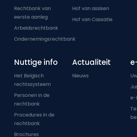
Rechtbank van
Hof van assisen
eerste aanleg
Hof van Cassatie
Arbeidsrechtbank
Ondernemingsrechtbank
Nuttige info
Actualiteit
e
Het Belgisch
Nieuws
Uw
rechtssysteem
Ju
Personen in de
e-
rechtbank
Ter
Procedures in de
be
rechtbank
Brochures