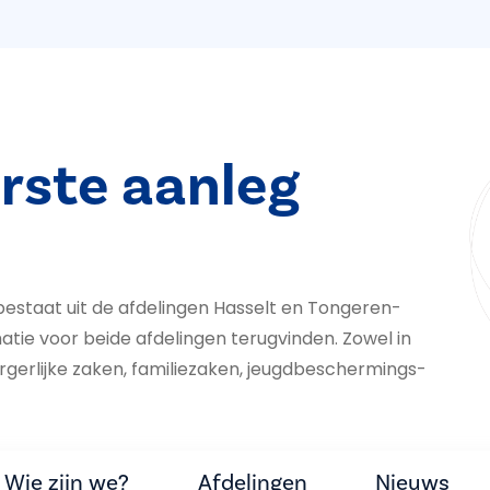
rste aanleg
estaat uit de afdelingen Hasselt en Tongeren-
atie voor beide afdelingen terugvinden. Zowel in
rlijke zaken, fa­mi­liezaken, jeugd­be­scher­mings­
Wie zijn we?
Afdelingen
Nieuws