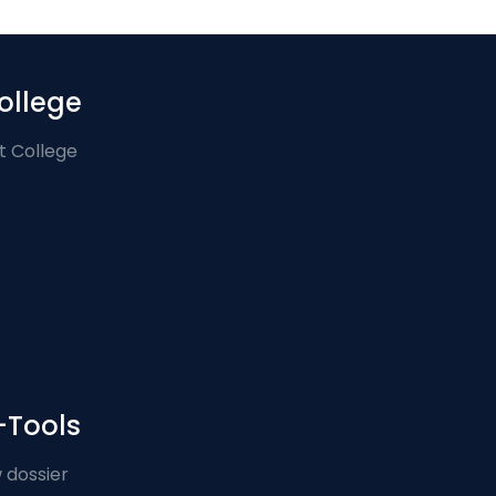
ollege
t College
-Tools
 dossier