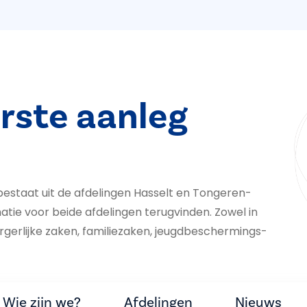
rste aanleg
estaat uit de afdelingen Hasselt en Tongeren-
atie voor beide afdelingen terugvinden. Zowel in
rlijke zaken, fa­mi­liezaken, jeugd­be­scher­mings­
Wie zijn we?
Afdelingen
Nieuws