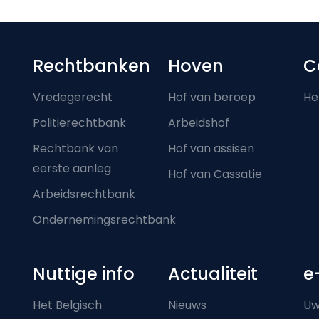
Footer-menu
Rechtbanken
Hoven
C
Vredegerecht
Hof van beroep
He
Politierechtbank
Arbeidshof
Rechtbank van
Hof van assisen
eerste aanleg
Hof van Cassatie
Arbeidsrechtbank
Ondernemingsrechtbank
Nuttige info
Actualiteit
e
Het Belgisch
Nieuws
Uw