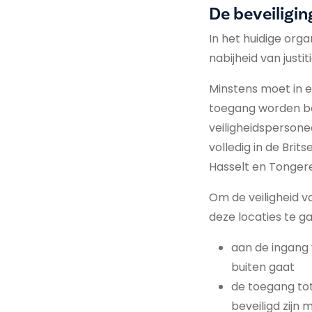
De beveiligin
In het huidige org
nabijheid van justi
Minstens moet in e
toegang worden be
veiligheidspersonee
volledig in de Brit
Hasselt en Tonger
Om de veiligheid v
deze locaties te g
aan de ingang
buiten gaat
de toegang tot
beveiligd zijn 