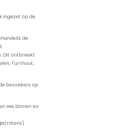
k ingezet op de
ehandeld, de
d
e. Dit ontbreekt
elen, Turnhout,
k de bezoekers op
en wie binnen en
gistratens)