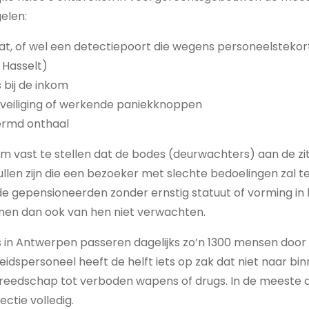
elen:
t, of wel een detectiepoort die wegens personeelstekort
 Hasselt)
bij de inkom
eiliging of werkende paniekknoppen
ermd onthaal
 om vast te stellen dat de bodes (deurwachters) aan de zi
llen zijn die een bezoeker met slechte bedoelingen zal t
e gepensioneerden zonder ernstig statuut of vorming i
 men dan ook van hen niet verwachten.
is in Antwerpen passeren dagelijks zo’n 1300 mensen door
heidspersoneel heeft de helft iets op zak dat niet naar 
reedschap tot verboden wapens of drugs. In de meeste
ctie volledig.