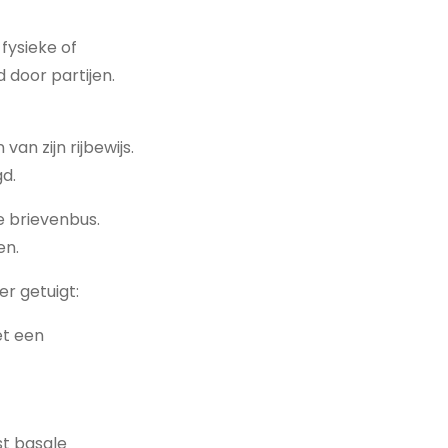
fysieke of
 door partijen.
an zijn rijbewijs.
d.
e brievenbus.
en.
r getuigt:
et een
st basale