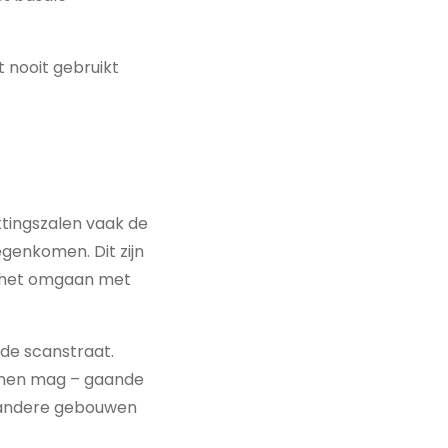
 nooit gebruikt
ttingszalen vaak de
egenkomen. Dit zijn
n het omgaan met
 de scanstraat.
binnen mag – gaande
 andere gebouwen