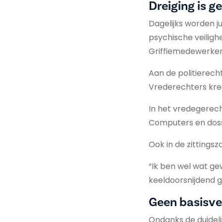
Dreiging is g
Dagelijks worden j
psychische veiligh
Griffiemedewerkers
Aan de politierecht
Vrederechters kre
In het vredegerech
Computers en dossi
Ook in de zittings
“Ik ben wel wat g
keeldoorsnijdend ge
Geen basisve
Ondanks de duideli