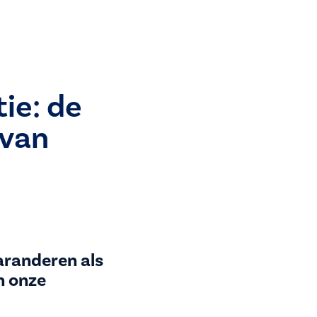
tie: de
 van
aranderen als
n onze