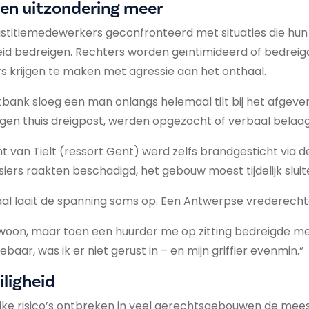
een uitzondering meer
ustitiemedewerkers geconfronteerd met situaties die hun 
eid bedreigen. Rechters worden geïntimideerd of bedreigd
 krijgen te maken met agressie aan het onthaal.
bank sloeg een man onlangs helemaal tilt bij het afgeven v
gen thuis dreigpost, werden opgezocht of verbaal belaag
t van Tielt (ressort Gent) werd zelfs brandgesticht via d
ers raakten beschadigd, het gebouw moest tijdelijk sluit
zaal laait de spanning soms op. Een Antwerpse vrederechte
ewoon, maar toen een huurder me op zitting bedreigde m
baar, was ik er niet gerust in – en mijn griffier evenmin.”
iligheid
jke risico’s ontbreken in veel gerechtsgebouwen de mee