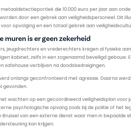
en metaaldetectieportiek die 10.000 euro per jaar aan ond
 worden door een gebrek aan veiligheidspersoneel. Dit ill
 voor opvolging en een totaal gebrek aan veiligheidscultu
e muren is er geen zekerheid
, jeugdrechters en vrederechters kregen al fysieke aan
igen kabinet, zelfs in een zogenaamd beveiligd gebouw.
n safehouse verblijven na doodsbedreigingen.
werd onlangs geconfronteerd met agressie. Daarna werd b
ol gevonden.
het wachten op een gecoördineerd veiligheidsplan voor just
erne psychologische opvang zoals bij de politie of het le
Brussel van een externe dienst waar men in bepaalde si
ersteuning kan krijgen.