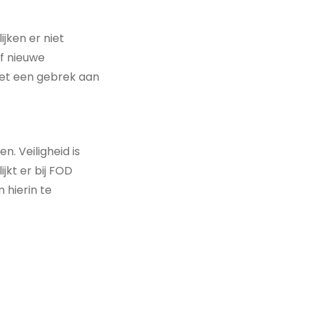
jken er niet
f nieuwe
et een gebrek aan
n. Veiligheid is
jkt er bij FOD
 hierin te