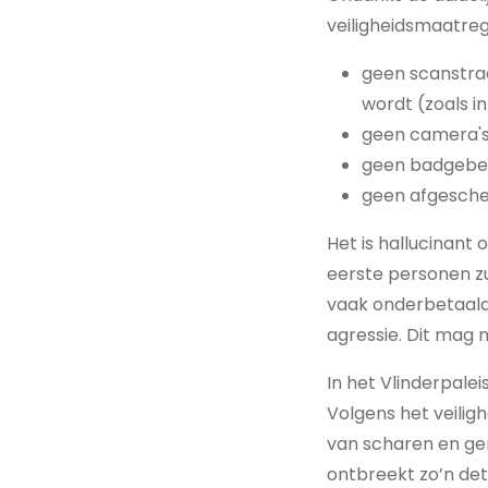
veiligheidsmaatreg
geen scanstraa
wordt (zoals in
geen camera's 
geen badgebev
geen afgesch
Het is hallucinant
eerste personen zu
vaak onderbetaald
agressie. Dit mag
In het Vlinderpale
Volgens het veilig
van scharen en ge
ontbreekt zo’n dete