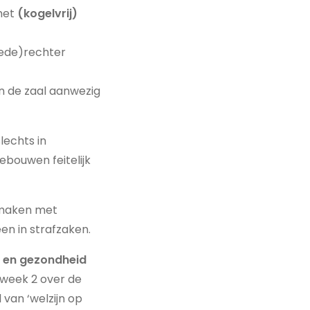
 met
(kogelvrij)
vrede)rechter
 in de zaal aanwezig
lechts in
bouwen feitelijk
e maken met
en in strafzaken.
d en gezondheid
 week 2 over de
van ‘welzijn op