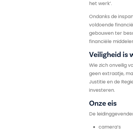
het werk’.
Ondanks de inspann
voldoende financië
gebouwen ter besc
financiële middele
Veiligheid is w
Wie zich onveilig v
geen extraatje, ma
Justitie en de Reg
investeren.
Onze eis
De leidinggevende
camera’s