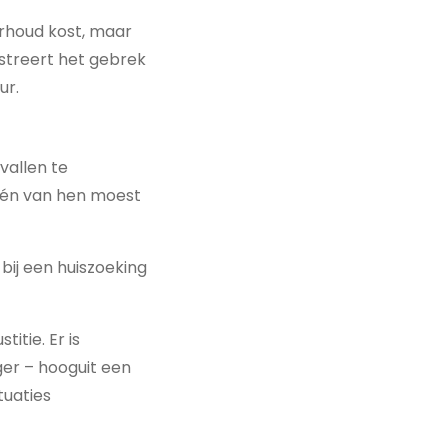
erhoud kost, maar
ustreert het gebrek
ur.
vallen te
 Eén van hen moest
ij een huiszoeking
itie. Er is
ger – hooguit een
tuaties