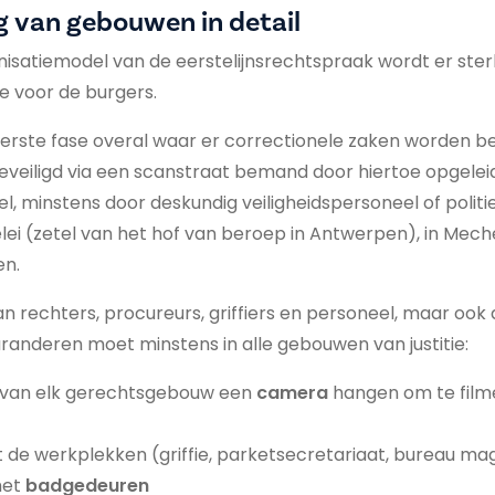
g van gebouwen in detail
anisatiemodel van de eerstelijnsrechtspraak wordt er ster
tie voor de burgers.
erste fase overal waar er correctionele zaken worden b
veiligd via een scanstraat bemand door hiertoe opgelei
l, minstens door deskundig veiligheidspersoneel of politi
selei (zetel van het hof van beroep in Antwerpen), in Mech
en.
an rechters, procureurs, griffiers en personeel, maar oo
aranderen moet minstens in alle gebouwen van justitie:
 van elk gerechtsgebouw een
camera
hangen om te film
 de werkplekken (griffie, parketsecretariaat, bureau ma
met
badgedeuren