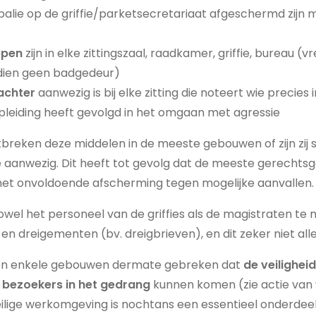
balie op de griffie/parketsecretariaat afgeschermd zijn
ppen
zijn in elke zittingszaal, raadkamer, griffie, bureau (
ndien geen badgedeur)
achter
aanwezig is bij elke zitting die noteert wie precies
 opleiding heeft gevolgd in het omgaan met agressie
tbreken deze middelen in de meeste gebouwen of zijn zij s
aanwezig. Dit heeft tot gevolg dat de meeste gerechtsge
 met onvoldoende afscherming tegen mogelijke aanvallen.
owel het personeel van de griffies als de magistraten t
en dreigementen (bv. dreigbrieven), en dit zeker niet alle
en enkele gebouwen dermate gebreken dat
de veilighei
 bezoekers in het gedrang
kunnen komen (zie actie van
lige werkomgeving is nochtans een essentieel onderdeel 