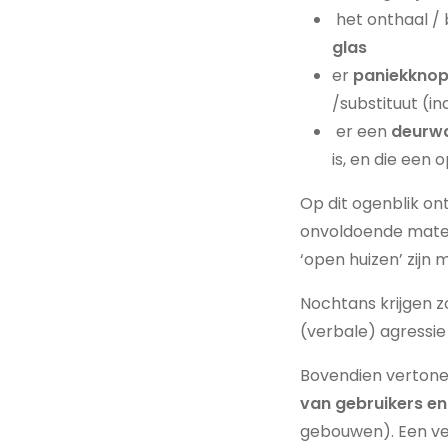
het onthaal / 
glas
er
paniekkno
/substituut (i
er een
deurw
is, en die een
Op dit ogenblik on
onvoldoende mate 
‘open huizen’ zijn
Nochtans krijgen z
(verbale) agressie 
Bovendien verton
van gebruikers en
gebouwen). Een vei