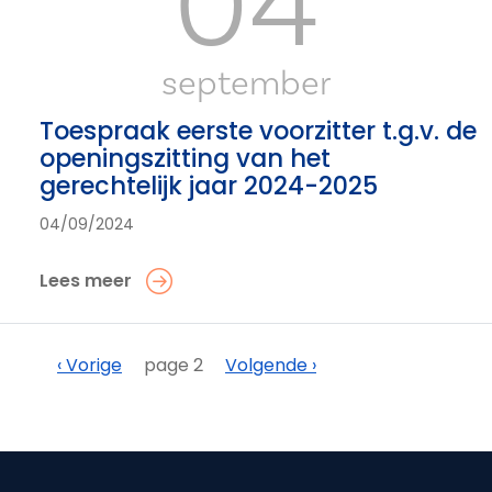
04
september
Toespraak eerste voorzitter t.g.v. de
openingszitting van het
gerechtelijk jaar 2024-2025
04/09/2024
Lees meer
Paginering
Vorige
Volgende
‹ Vorige
page 2
Volgende ›