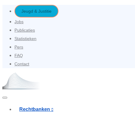
Overslaan
Jeugd & Justitie
en
Second
Jobs
naar
Publicaties
navigation
de
Statistieken
inhoud
Pers
gaan
FAQ
Contact
Rechtbanken