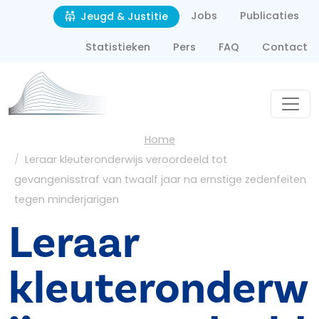
Second navigation
Overslaan en naar de inhoud gaan
Jobs
Publicaties
Jeugd & Justitie
Statistieken
Pers
FAQ
Contact
Kruimelpad
Home
Leraar kleuteronderwijs veroordeeld tot
gevangenisstraf van twaalf jaar na ernstige zedenfeiten
tegen minderjarigen
Leraar
kleuteronderw