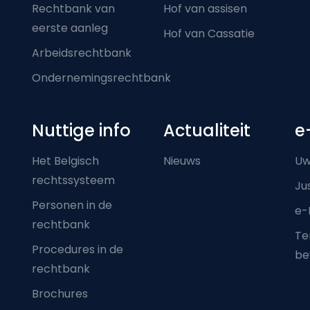
Rechtbank van
Hof van assisen
eerste aanleg
Hof van Cassatie
Arbeidsrechtbank
Ondernemingsrechtbank
Nuttige info
Actualiteit
e
Het Belgisch
Nieuws
Uw
rechtssysteem
Ju
Personen in de
e-
rechtbank
Ter
Procedures in de
be
rechtbank
Brochures