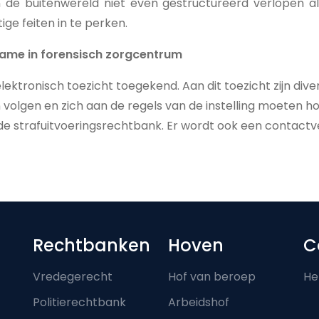
n de buitenwereld niet even gestructureerd verlopen als i
ge feiten in te perken.
name in forensisch zorgcentrum
ektronisch toezicht toegekend. Aan dit toezicht zijn div
volgen en zich aan de regels van de instelling moeten 
de strafuitvoeringsrechtbank. Er wordt ook een contact
Footer-menu
Rechtbanken
Hoven
C
Vredegerecht
Hof van beroep
He
Politierechtbank
Arbeidshof