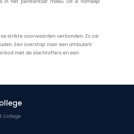
n het penitentiair milieu. Dit is namelijk
erse strikte voorwaarden verbonden. Zo zal
houden. Een overstap naar een ambulant
verbod met de slachtoffers en een
ollege
t College