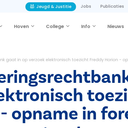
Jobs
Publicaties
Jeugd & Justitie
Hoven
College
Info
Nieuws
nk gaat in op verzoek elektronisch toezicht Freddy Horion - 
eringsrechtbank
ektronisch toez
 - opname in for