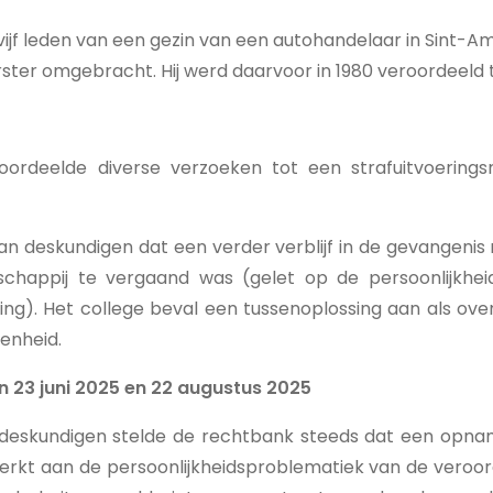
vijf leden van een gezin van een autohandelaar in Sint-A
ster omgebracht. Hij werd daarvoor in 1980 veroordeeld 
roordeelde diverse verzoeken tot een strafuitvoerings
van deskundigen dat een verder verblijf in de gevangen
chappij te vergaand was (gelet op de persoonlijkhei
ting). Het college beval een tussenoplossing aan als ov
eenheid.
n 23 juni 2025 en 22 augustus 2025
deskundigen stelde de rechtbank steeds dat een opname 
gewerkt aan de persoonlijkheidsproblematiek van de ver