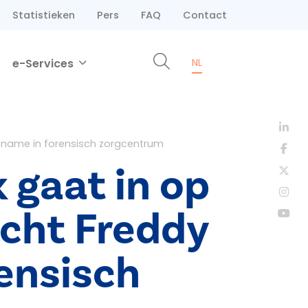
Statistieken
Pers
FAQ
Contact
e-Services
NL
opname in forensisch zorgcentrum
 gaat in op
icht Freddy
ensisch