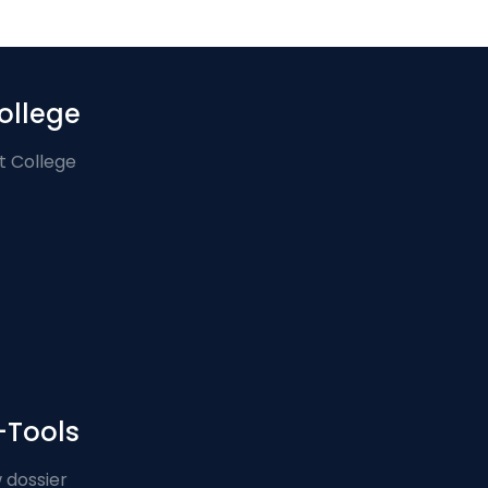
ollege
t College
-Tools
 dossier