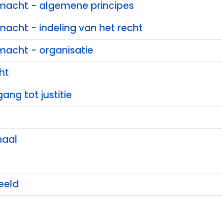
e macht - algemene principes
 macht - indeling van het recht
 macht - organisatie
ht
ang tot justitie
haal
eeld