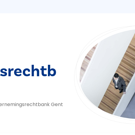
srechtb
ernemings­rechtbank Gent