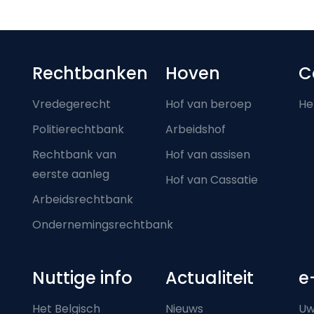
Footer-menu
Rechtbanken
Hoven
C
Vredegerecht
Hof van beroep
He
Politierechtbank
Arbeidshof
Rechtbank van
Hof van assisen
eerste aanleg
Hof van Cassatie
Arbeidsrechtbank
Ondernemingsrechtbank
Nuttige info
Actualiteit
e
Het Belgisch
Nieuws
Uw