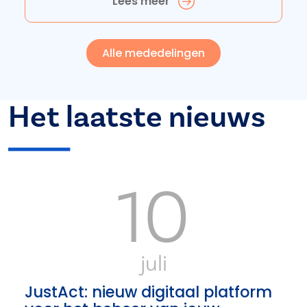
Lees meer
Alle mededelingen
Het laatste nieuws
10
juli
JustAct: nieuw digitaal platform