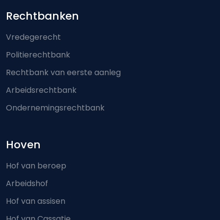
Footer-menu
Rechtbanken
Vredegerecht
Politierechtbank
Rechtbank van eerste aanleg
Arbeidsrechtbank
Ondernemingsrechtbank
Hoven
Hof van beroep
Arbeidshof
Hof van assisen
Hof van Cassatie