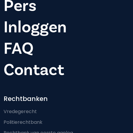
Pers
Inloggen
FAQ
Contact
Footer-menu
Rechtbanken
Vredegerecht
Politierechtbank
Rechtbank van eerste aanleg