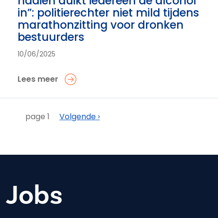
nadien duikt iedereen de alcohol
in”: politierechter niet mild tijdens
marathonzitting voor dronken
bestuurders
10/06/2025
Lees meer
Paginering
Volgende
page 1
Volgende ›
Jobs