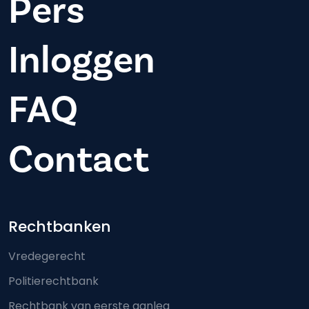
Pers
Inloggen
FAQ
Contact
Footer-menu
Rechtbanken
Vredegerecht
Politierechtbank
Rechtbank van eerste aanleg