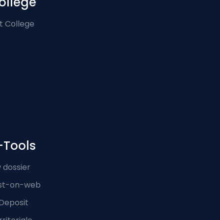
ollege
t College
-Tools
 dossier
st-on-web
Deposit