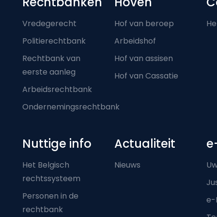
Footer-menu
Rechtbanken
Hoven
C
Vredegerecht
Hof van beroep
He
Politierechtbank
Arbeidshof
Rechtbank van
Hof van assisen
eerste aanleg
Hof van Cassatie
Arbeidsrechtbank
Ondernemingsrechtbank
Nuttige info
Actualiteit
e
Het Belgisch
Nieuws
Uw
rechtssysteem
Ju
Personen in de
e-
rechtbank