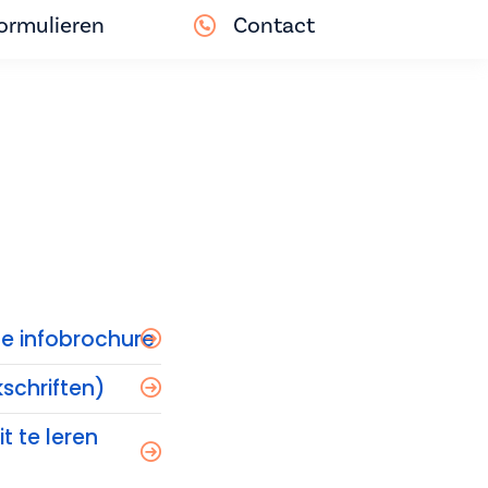
ormulieren
Contact
ge infobrochure
kschriften)
t te leren