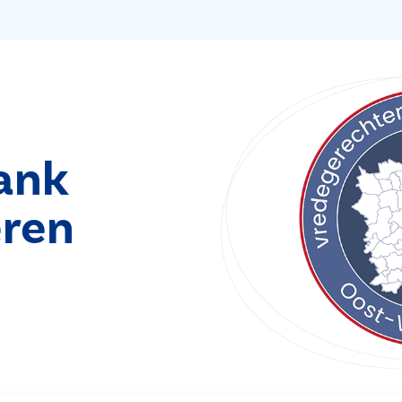
ank
ren