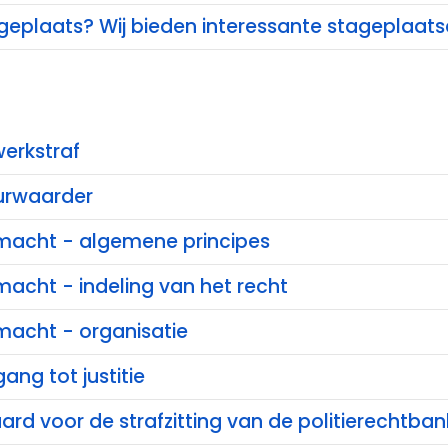
ageplaats? Wij bieden interessante stageplaat
erkstraf
urwaarder
e macht - algemene principes
 macht - indeling van het recht
 macht - organisatie
ang tot justitie
rd voor de strafzitting van de politierechtban