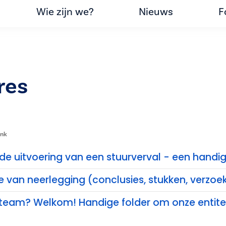
Wie zijn we?
Nieuws
F
res
ank
n de uitvoering van een stuurverval - een handi
ze van neerlegging (conclusies, stukken, verzoe
 team? Welkom! Handige folder om onze entitei