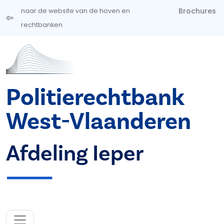
Overslaan en naar de inhoud gaan
Brochures
naar de website van de hoven en
rechtbanken
Politierechtbank
West-Vlaanderen
Afdeling Ieper