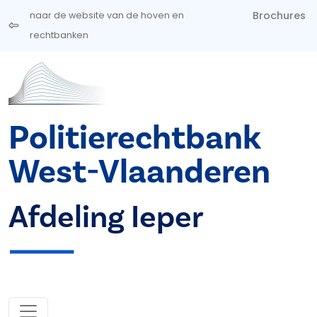
Overslaan en naar de inhoud gaan
Brochures
naar de website van de hoven en
rechtbanken
Politierechtbank
West-Vlaanderen
Afdeling Ieper