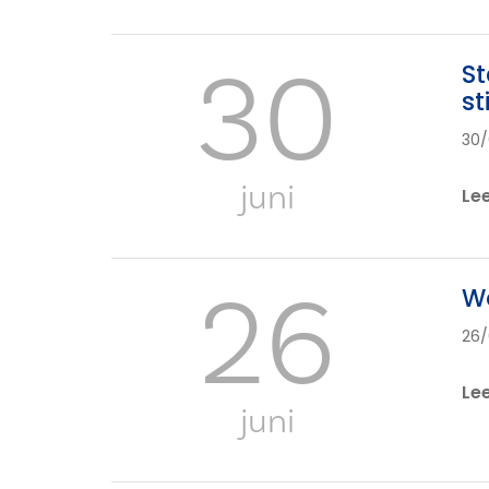
30
St
st
30/
juni
Le
26
Wo
26/
Le
juni