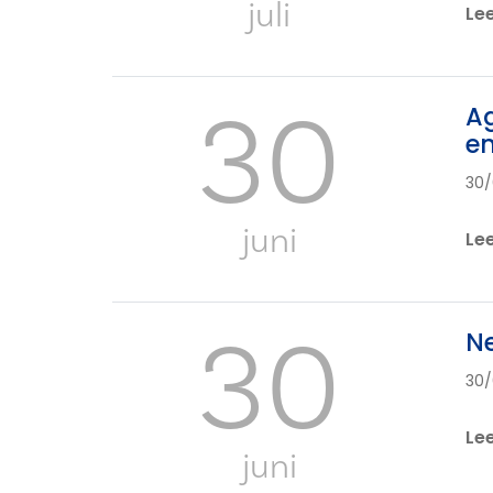
juli
Le
30
Ag
en
30/
juni
Le
30
Ne
30/
Le
juni