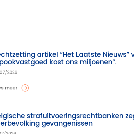
chtzetting artikel “Het Laatste Nieuws” v
pookvastgoed kost ons miljoenen”.
07/2026
es meer
lgische strafuitvoeringsrechtbanken z
erbevolking gevangenissen
07/2026