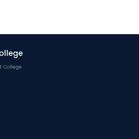
ollege
t College