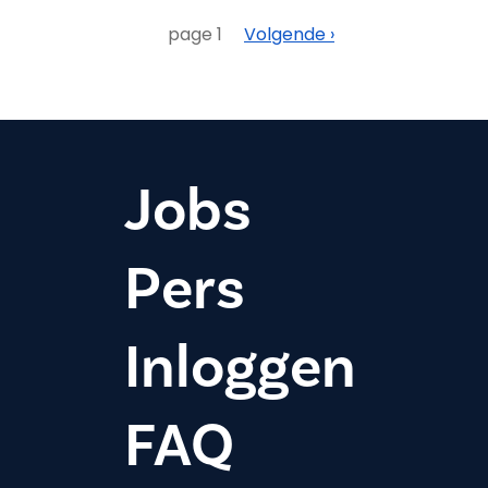
Paginering
Volgende
page 1
Volgende ›
Jobs
Pers
Inloggen
FAQ