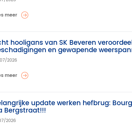
es meer
ht hooligans van SK Beveren veroordee
eschadigingen en gewapende weerspan
07/2026
es meer
langrijke update werken hefbrug: Bourg
a Bergstraat!!!
07/2026