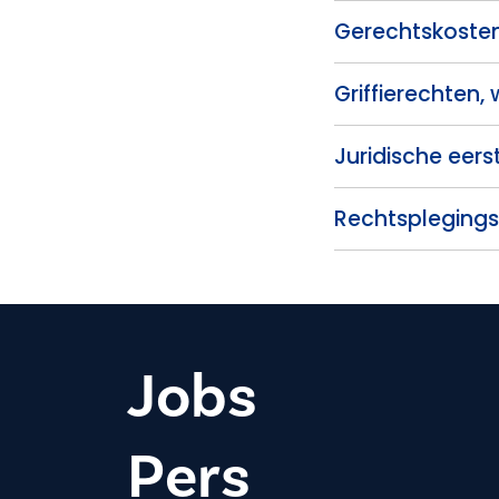
Gerechtskosten
Griffierechten,
Juridische eers
Rechtspleging
Jobs
Pers