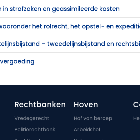
 in strafzaken en geassimileerde kosten
 waaronder het rolrecht, het opstel- en expedit
telijnsbijstand – tweedelijnsbijstand en rechtsb
svergoeding
Footer-menu
Rechtbanken
Hoven
C
Vredegerecht
Hof van beroep
He
Politierechtbank
Arbeidshof