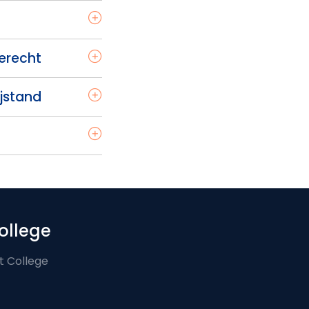
ierecht
ijstand
ollege
t College