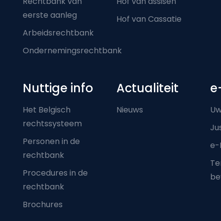
Rechtbank van
Hof van assisen
eerste aanleg
Hof van Cassatie
Arbeidsrechtbank
Ondernemingsrechtbank
Nuttige info
Actualiteit
e
Het Belgisch
Nieuws
Uw
rechtssysteem
Ju
Personen in de
e-
rechtbank
Ter
Procedures in de
be
rechtbank
Brochures