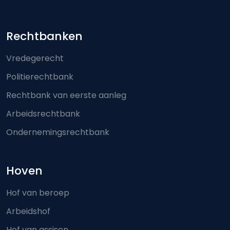
Footer-menu
Rechtbanken
Vredegerecht
Politierechtbank
Rechtbank van eerste aanleg
Arbeidsrechtbank
Ondernemingsrechtbank
Hoven
Hof van beroep
Arbeidshof
Hof van assisen