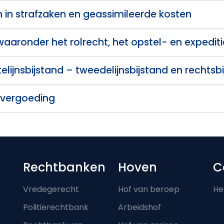
 in strafzaken en geassimileerde kosten
 waaronder het rolrecht, het opstel- en expedit
telijnsbijstand – tweedelijnsbijstand en rechtsb
svergoeding
Footer-menu
Rechtbanken
Hoven
C
Vredegerecht
Hof van beroep
He
Politierechtbank
Arbeidshof