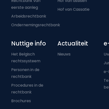
Rechtbank van
Hof van assisen
eerste aanleg
Hof van Cassatie
Arbeidsrechtbank
Ondernemingsrechtbank
Nuttige info
Actualiteit
e
Het Belgisch
Nieuws
Uw
rechtssysteem
Ju
Personen in de
e-
rechtbank
Ter
Procedures in de
be
rechtbank
Brochures