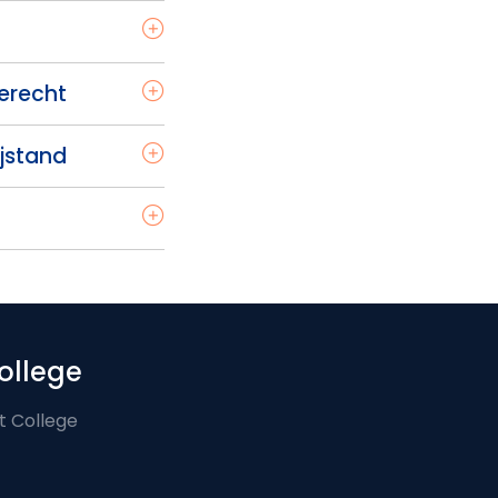
ierecht
ijstand
ollege
t College