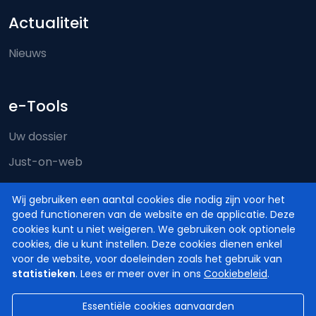
Actualiteit
Nieuws
e-Tools
Uw dossier
Just-on-web
e-Deposit
Wij gebruiken een aantal cookies die nodig zijn voor het
Territoriale bevoegdheid
goed functioneren van de website en de applicatie. Deze
cookies kunt u niet weigeren. We gebruiken ook optionele
cookies, die u kunt instellen. Deze cookies dienen enkel
voor de website, voor doeleinden zoals het gebruik van
statistieken
. Lees er meer over in ons
Cookiebeleid
.
Essentiële cookies aanvaarden
© Hoven en Rechtbanken van België
2026