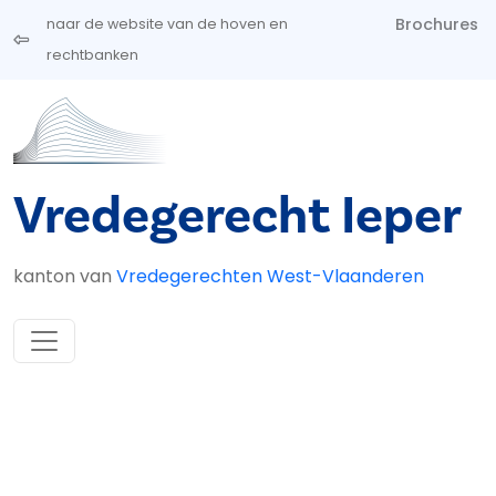
Overslaan en naar de inhoud gaan
Brochures
naar de website van de hoven en
rechtbanken
Vredegerecht Ieper
kanton van
Vredegerechten West-Vlaanderen