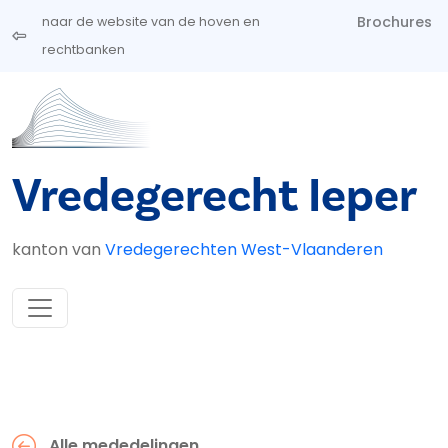
Overslaan en naar de inhoud gaan
Brochures
naar de website van de hoven en
rechtbanken
Vredegerecht Ieper
kanton van
Vredegerechten West-Vlaanderen
Alle mededelingen