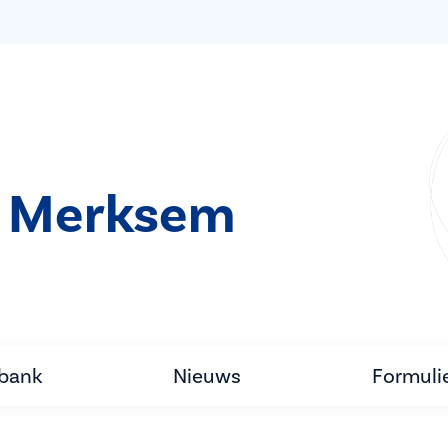
t Merksem
tbank
Nieuws
Formuli