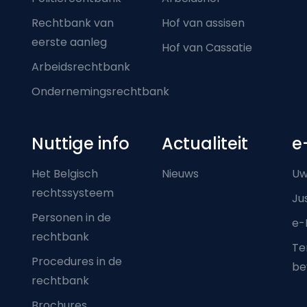
Rechtbank van
Hof van assisen
eerste aanleg
Hof van Cassatie
Arbeidsrechtbank
Ondernemingsrechtbank
Nuttige info
Actualiteit
e
Het Belgisch
Nieuws
Uw
rechtssysteem
Ju
Personen in de
e-
rechtbank
Ter
Procedures in de
be
rechtbank
Brochures