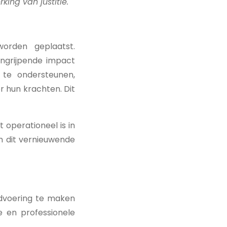
ing van justitie.
orden geplaatst.
ingrijpende impact
te ondersteunen,
 hun krachten. Dit
 operationeel is in
om dit vernieuwende
dvoering te maken
e en professionele