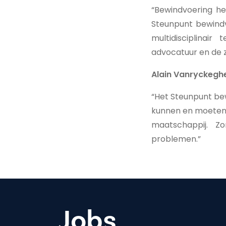
“Bewindvoering h
Steunpunt bewindv
multidisciplinai
advocatuur en de z
Alain Vanryckegh
“Het Steunpunt bew
kunnen en moeten z
maatschappij. Z
problemen.”
Jobs