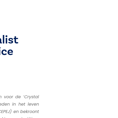
list
ice
n voor de ‘Crystal
leden in het leven
CEPEJ) en bekroont