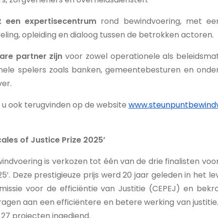
ot een expertisecentrum
rond bewindvoering, met ee
eling, opleiding en dialoog tussen de betrokken actoren.
re partner zijn
voor zowel operationele als beleidsm
nele spelers zoals banken, gemeentebesturen en onderwi
er.
n u ook terugvinden op de website
www.steunpuntbewindv
cales of Justice Prize 2025’
ndvoering is verkozen tot één van de drie finalisten voor
025’. Deze prestigieuze prijs werd 20 jaar geleden in het 
ssie voor de efficiëntie van Justitie (CEPEJ) en bek
jdragen aan een efficiëntere en betere werking van justitie
 27 projecten ingediend.