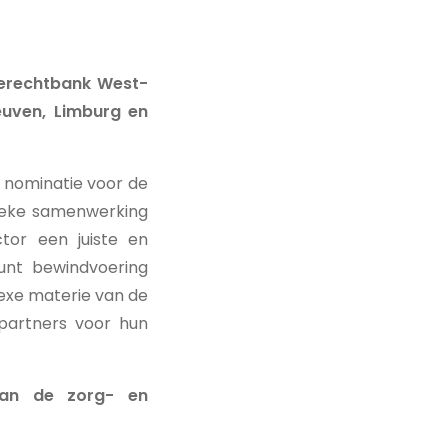
tierechtbank West-
euven, Limburg en
 nominatie voor de
unieke samenwerking
tor een juiste en
unt bewindvoering
lexe materie van de
partners voor hun
van de zorg- en