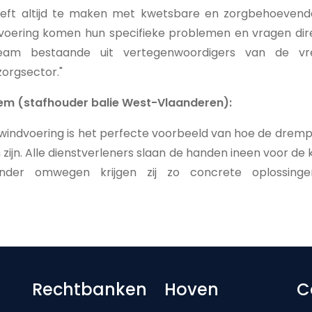
eeft altijd te maken met kwetsbare en zorgbehoevend
oering komen hun specifieke problemen en vragen dire
r team bestaande uit vertegenwoordigers van de v
orgsector."
em (stafhouder balie West-Vlaanderen):
indvoering is het perfecte voorbeeld van hoe de drempel
ijn. Alle dienstverleners slaan de handen ineen voor de
onder omwegen krijgen zij zo concrete oplossing
Footer-menu
Rechtbanken
Hoven
C