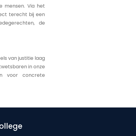
e mensen. Via het
ct terecht bij een
redegerechten, de
s van justitie laag
 kwetsbaren in onze
en voor concrete
ollege