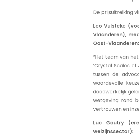
De prijsuitreiking 
Leo Vulsteke (voo
Vlaanderen), med
Oost-Vlaanderen:
“Het team van het
‘Crystal Scales of
tussen de advoca
waardevolle keuz
daadwerkelijk gele
wetgeving rond b
vertrouwen en inzet
Luc Goutry (er
welzijnssector):