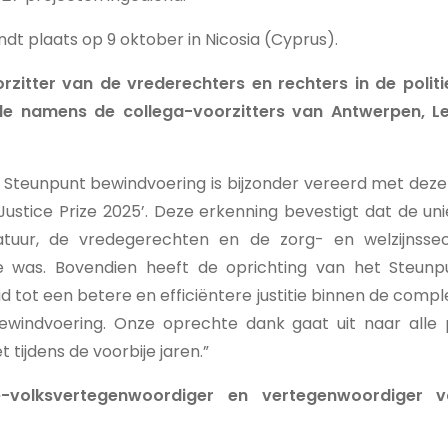
vindt plaats op 9 oktober in Nicosia (Cyprus).
rzitter van de vrederechters en rechters in de poli
e namens de collega-voorzitters van Antwerpen, L
 Steunpunt bewindvoering is bijzonder vereerd met deze
 Justice Prize 2025’. Deze erkenning bevestigt dat de 
tuur, de vredegerechten en de zorg- en welzijnssec
e was. Bovendien heeft de oprichting van het Steunp
id tot een betere en efficiëntere justitie binnen de comp
ewindvoering. Onze oprechte dank gaat uit naar alle 
 tijdens de voorbije jaren.”
e-volksvertegenwoordiger en vertegenwoordiger 