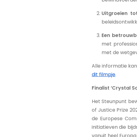
Uitgroeien t
beleidsontwikk
Een betrouwba
met professio
met de wetgev
Alle informatie ka
dit filmpje
.
Finalist ‘Crystal S
Het Steunpunt bewi
of Justice Prize 2
de Europese Commi
initiatieven die bi
vanuit heel Europa