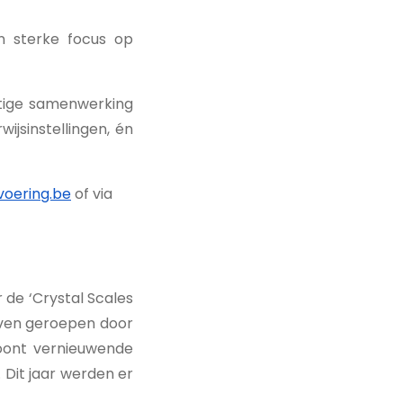
n sterke focus op
atige samenwerking
jsinstellingen, én
oering.be
of via
 de ‘Crystal Scales
leven geroepen door
roont vernieuwende
. Dit jaar werden er