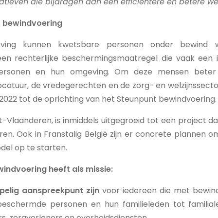
atieven die bijdragen aan een efficiëntere en betere werk
t bewindvoering
ving kunnen kwetsbare personen onder bewind w
een rechterlijke beschermingsmaatregel die vaak een 
ersonen en hun omgeving. Om deze mensen beter 
catuur, de vredegerechten en de zorg- en welzijnssector
ri 2022 tot de oprichting van het Steunpunt bewindvoering.
Vlaanderen, is inmiddels uitgegroeid tot een project dat
ren. Ook in Franstalig België zijn er concrete plannen 
l op te starten.
indvoering heeft als missie:
elig aanspreekpunt zijn
voor iedereen die met bewin
eschermde personen en hun familieleden tot familial
, zorgverleners en overheidsdiensten.