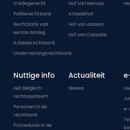
Vredegerecht
Hof van beroep
He
Politierechtbank
Arbeidshof
Rechtbank van
Hof van assisen
eerste aanleg
Hof van Cassatie
Arbeidsrechtbank
Ondernemingsrechtbank
Nuttige info
Actualiteit
e
Het Belgisch
Nieuws
Uw
rechtssysteem
Ju
Personen in de
e-
rechtbank
Ter
Procedures in de
be