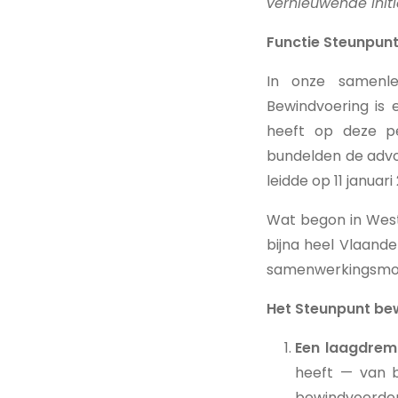
vernieuwende initi
Functie Steunpun
In onze samenle
Bewindvoering is 
heeft op deze p
bundelden de advo
leidde op 11 janua
Wat begon in West-
bijna heel Vlaande
samenwerkingsmode
Het Steunpunt bew
Een laagdremp
heeft — van b
bewindvoerders